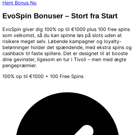
Hent Bonus Nu
EvoSpin Bonuser – Stort fra Start
EvoSpin giver dig 100% op til €1000 plus 100 free spins
som velkomst, så du kan spinne løs på slots uden at
risikere meget selv. Løbende kampagner og loyalty-
belønninger holder det spændende, med ekstra spins og
cashback til faste spillere. Det er designet til at booste
dine gevinster, ligesom en tur i Tivoli – men med ægte
pengepræmier.
100% op til €1000 + 100 Free Spins