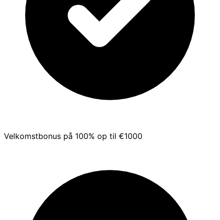
Velkomstbonus på 100% op til €1000