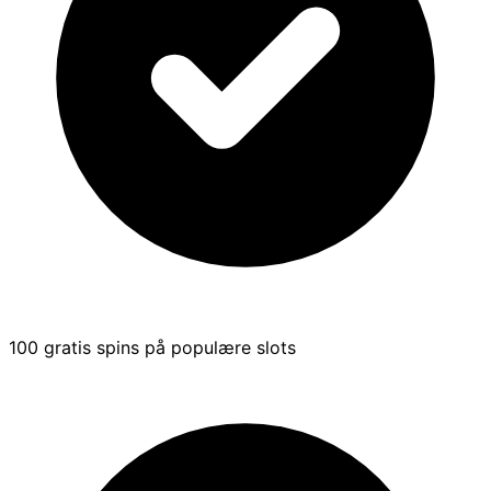
100 gratis spins på populære slots