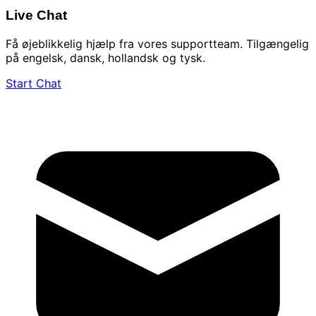
Live Chat
Få øjeblikkelig hjælp fra vores supportteam. Tilgængelig
på engelsk, dansk, hollandsk og tysk.
Start Chat