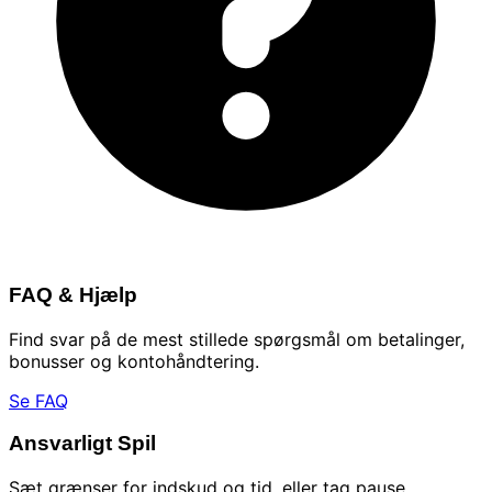
FAQ & Hjælp
Find svar på de mest stillede spørgsmål om betalinger,
bonusser og kontohåndtering.
Se FAQ
Ansvarligt Spil
Sæt grænser for indskud og tid, eller tag pause.