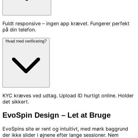
Fuldt responsive – ingen app krævet. Fungerer perfekt
på din telefon.
Hvad med verificering?
KYC kræves ved udtag. Upload ID hurtigt online. Holder
det sikkert.
EvoSpin Design – Let at Bruge
EvoSpins site er rent og intuitivt, med mørk baggrund
der ikke slider i øjnene efter lange sessioner. Nem