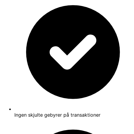
Ingen skjulte gebyrer på transaktioner