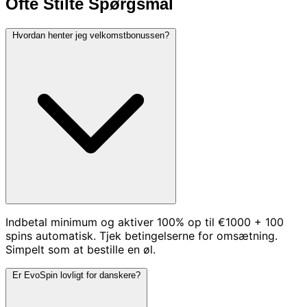
Ofte Stilte Spørgsmål
Hvordan henter jeg velkomstbonussen?
Indbetal minimum og aktiver 100% op til €1000 + 100
spins automatisk. Tjek betingelserne for omsætning.
Simpelt som at bestille en øl.
Er EvoSpin lovligt for danskere?